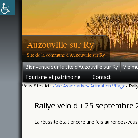
Skip
to
content
Auzouville sur Ry
Site de la commune d'Auzouville sur Ry
Bienvenue sur le site d’Auzouville sur Ry
Vie mu
Tourisme et patrimoine
Contact
Vous êtes ici :
- Vie Associative
- Animation Village
- Ral
Rallye vélo du 25 septembre 
La réussite était encore une fois au rendez-vous 