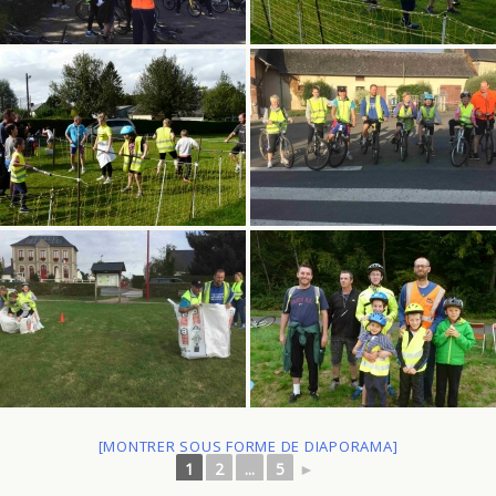
[MONTRER SOUS FORME DE DIAPORAMA]
1
2
...
5
►