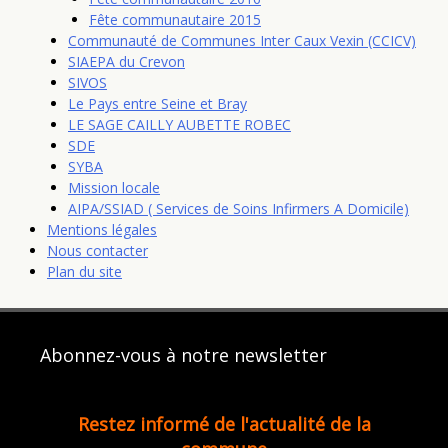
Fête communautaire 2015
Communauté de Communes Inter Caux Vexin (CCICV)
SIAEPA du Crevon
SIVOS
Le Pays entre Seine et Bray
LE SAGE CAILLY AUBETTE ROBEC
SDE
SYBA
Mission locale
AIPA/SSIAD ( Services de Soins Infirmers A Domicile)
Mentions légales
Nous contacter
Plan du site
Abonnez-vous à notre newsletter
Restez informé de l'actualité de la