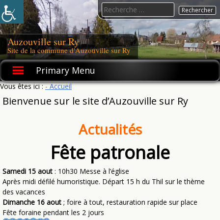
Skip
Search
to
for:
content
Auzouville sur Ry
Site de la commune d'Auzouville sur Ry
Primary Menu
Vous êtes ici :
- Accueil
Bienvenue sur le site d’Auzouville sur Ry
Actualités
Fête patronale
Samedi 15 aout
: 10h30 Messe à l’église
Après midi défilé humoristique. Départ 15 h du Thil sur le thème
des vacances
Dimanche 16 aout
; foire à tout, restauration rapide sur place
Fête foraine pendant les 2 jours