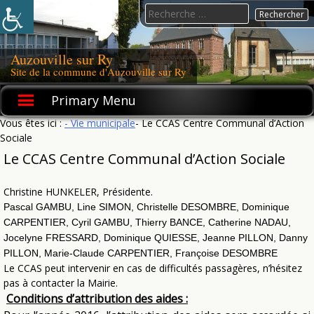
Skip
Search
to
for:
content
Auzouville sur Ry
Site de la commune d'Auzouville sur Ry
Primary Menu
Vous êtes ici :
- Vie municipale
- Le CCAS Centre Communal d’Action
Sociale
Le CCAS Centre Communal d’Action Sociale
Christine HUNKELER, Présidente.
Pascal GAMBU, Line SIMON, Christelle DESOMBRE, Dominique
CARPENTIER, Cyril GAMBU, Thierry BANCE, Catherine NADAU,
Jocelyne FRESSARD, Dominique QUIESSE, Jeanne PILLON, Danny
PILLON, Marie-Claude CARPENTIER, Françoise DESOMBRE
Le CCAS peut intervenir en cas de difficultés passagères, n’hésitez
pas à contacter la Mairie.
Conditions d’attribution des aides :