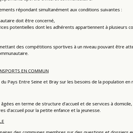
pements répondant simultanément aux conditions suivantes :
autaire doit être concerné,
trices potentielles dont les adhérents appartiennent à plusieurs 
ettant des compétitions sportives à un niveau pouvant être atte
communautaire.
ANSPORTS EN COMMUN
e du Pays Entre Seine et Bray sur les besoins de la population e
âgées en terme de structure d’accueil et de services à domicile,
res d’accueil pour la petite enfance et la jeunesse.
LE
s maires des communes membres sur des questions et dossiers en