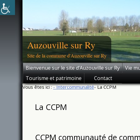
Skip
to
content
Auzouville sur Ry
Site de la commune d'Auzouville sur Ry
Bienvenue sur le site d’Auzouville sur Ry
Vie mu
Tourisme et patrimoine
Contact
Vous êtes ici :
- Intercommunalité
- La CCPM
La CCPM
CCPM communauté de commun