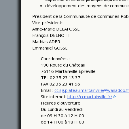
développement des moyens de communicatio
Président de la Communauté de Communes R
Vice-présidents:
Anne-Marie DELAFOSSE
François DELNOTT
Mathias ADER
Emmanuel GOSSE
Coordonnées :
190 Route du Château
76116 Martainville Épreville
TEL 02 35 23 13 37
FAX 02 35 23 41 96
Email :
cc.sg.plateau.martainville@wanadoo.f
Site internet:
http://ccmartainville.fr/
Heures d’ouverture
Du Lundi au Vendredi
de 09 H 30 à 12 H 00
de 14 H 00 à 18 H 00