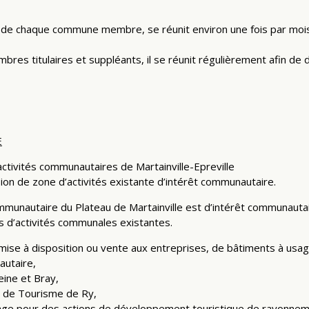
e chaque commune membre, se réunit environ une fois par mois af
s titulaires et suppléants, il se réunit régulièrement afin de d
E
’activités communautaires de Martainville-Epreville
ion de zone d’activités existante d’intérêt communautaire.
ommunautaire du Plateau de Martainville est d’intérêt communautai
 d’activités communales existantes.
ise à disposition ou vente aux entreprises, de bâtiments à usage
autaire,
eine et Bray,
ce de Tourisme de Ry,
rage pour des actions de développement touristique de rayonnem