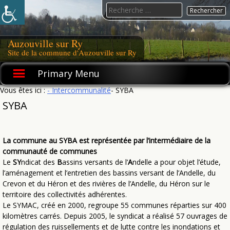
Skip
Search
to
for:
content
Auzouville sur Ry
Site de la commune d'Auzouville sur Ry
Primary Menu
Vous êtes ici :
- Intercommunalité
- SYBA
SYBA
La commune au SYBA est représentée par l’intermédiaire de la
communauté de communes
Le
SY
ndicat des
B
assins versants de l’
A
ndelle a pour objet l’étude,
l’aménagement et l’entretien des bassins versant de l’Andelle, du
Crevon et du Héron et des rivières de l’Andelle, du Héron sur le
territoire des collectivités adhérentes.
Le SYMAC, créé en 2000, regroupe 55 communes réparties sur 400
kilomètres carrés. Depuis 2005, le syndicat a réalisé 57 ouvrages de
régulation des ruissellements et de lutte contre les inondations et