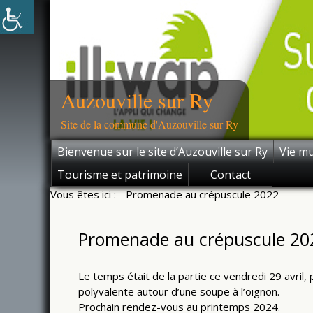
Skip
to
content
Auzouville sur Ry
Site de la commune d'Auzouville sur Ry
Bienvenue sur le site d’Auzouville sur Ry
Vie mu
Tourisme et patrimoine
Contact
Vous êtes ici :
- Promenade au crépuscule 2022
Promenade au crépuscule 20
Le temps était de la partie ce vendredi 29 avril
polyvalente autour d’une soupe à l’oignon.
Prochain rendez-vous au printemps 2024.