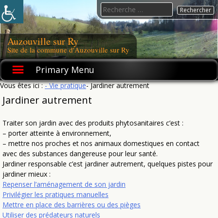
Skip
Search
to
for:
content
Auzouville sur Ry
Site de la commune d'Auzouville sur Ry
Primary Menu
Vous êtes ici :
- Vie pratique
- Jardiner autrement
Jardiner autrement
Traiter son jardin avec des produits phytosanitaires c’est :
– porter atteinte à environnement,
– mettre nos proches et nos animaux domestiques en contact
avec des substances dangereuse pour leur santé.
Jardiner responsable c’est jardiner autrement, quelques pistes pour
jardiner mieux :
Repenser l’aménagement de son jardin
Privilégier les pratiques manuelles
Mettre en place des barrières ou des pièges
Utiliser des prédateurs naturels