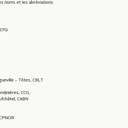
s noms et les abréviations
 CFG
gueville – Tôtes, CBLT
ondinières, CCIL
eufchâtel, CABN
, CPNOR