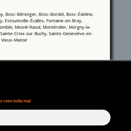
ssay, Bosc-Bérenger, Bosc-Bordel, Bosc-Édeline,
, Estouteville-Écalles, Fontaine-en-Bray,
ucomble, Mesnil-Raoul, Montérolier, Morgny-la-
 Sainte-Croix-sur-Buchy, Sainte-Geneviève-en-
, Vieux-Manoir
s votre boîte mail