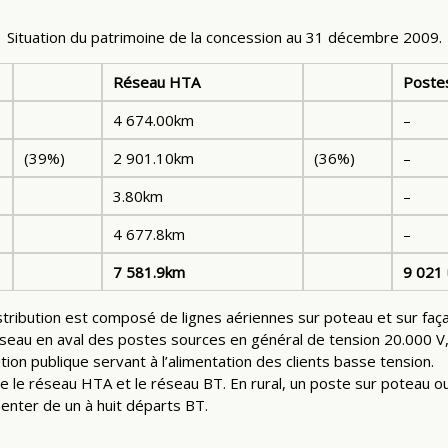
Situation du patrimoine de la concession au 31 décembre 2009.
Réseau HTA
Postes
4 674.00km
–
(39%)
2 901.10km
(36%)
–
3.80km
–
4 677.8km
–
7 581.9km
9 021 
tribution est composé de lignes aériennes sur poteau et sur faça
seau en aval des postes sources en général de tension 20.000 V,
ion publique servant à l’alimentation des clients basse tension.
re le réseau HTA et le réseau BT. En rural, un poste sur poteau o
menter de un à huit départs BT.