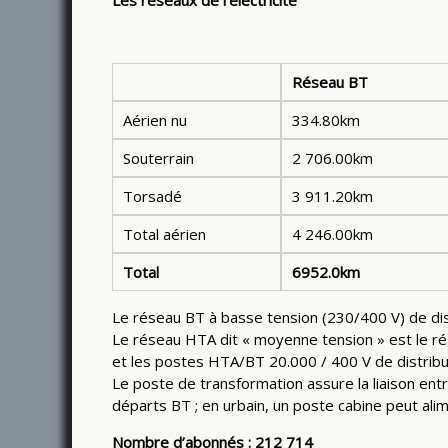
Les réseaux de l’électricité
Réseau BT
Aérien nu
334.80km
Souterrain
2 706.00km
Torsadé
3 911.20km
Total aérien
4 246.00km
Total
6952.0km
Le réseau BT à basse tension (230/400 V) de dis
Le réseau HTA dit « moyenne tension » est le ré
et les postes HTA/BT 20.000 / 400 V de distribut
Le poste de transformation assure la liaison ent
départs BT ; en urbain, un poste cabine peut ali
Nombre d’abonnés : 212 714