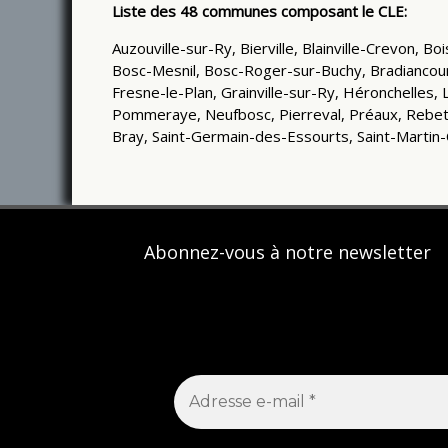
Liste des 48 communes composant le CLE:
Auzouville-sur-Ry, Bierville, Blainville-Crevon, 
Bosc-Mesnil, Bosc-Roger-sur-Buchy, Bradiancourt
Fresne-le-Plan, Grainville-sur-Ry, Héronchelles,
Pommeraye, Neufbosc, Pierreval, Préaux, Rebets
Bray, Saint-Germain-des-Essourts, Saint-Martin-
Abonnez-vous à notre newsletter