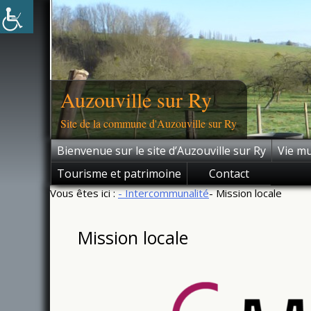
Skip
to
content
Auzouville sur Ry
Site de la commune d'Auzouville sur Ry
Bienvenue sur le site d’Auzouville sur Ry
Vie mu
Tourisme et patrimoine
Contact
Vous êtes ici :
- Intercommunalité
- Mission locale
Mission locale