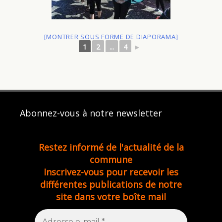
[MONTRER SOUS FORME DE DIAPORAMA]
1
2
...
4
►
Abonnez-vous à notre newsletter
Restez informé de l'actualité de la
commune
Inscrivez-vous pour recevoir les
différentes publications de notre
site dans votre boîte mail