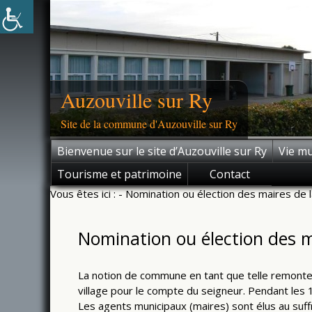
Skip
to
content
Auzouville sur Ry
Site de la commune d'Auzouville sur Ry
Bienvenue sur le site d’Auzouville sur Ry
Vie mu
Tourisme et patrimoine
Contact
Vous êtes ici :
- Nomination ou élection des maires de l
Nomination ou élection des ma
La notion de commune en tant que telle remonte au 
village pour le compte du seigneur. Pendant les 
Les agents municipaux (maires) sont élus au suff