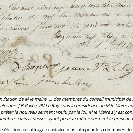
r l’invitation de M le maire …. des membres du conseil municipal 
 Delesque, J B Pavée, PV Le Roy sous la présidence de M le Maire apr
 prêter le nouveau serment voulu par la loi. M le Maire s’y est co
membres cités ci dessus ayant prêté le même serment le présent acte
e élection au suffrage censitaire masculin pour les communes de