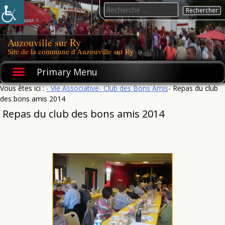
Skip
Search
to
for:
content
Auzouville sur Ry
Site de la commune d'Auzouville sur Ry
Primary Menu
Vous êtes ici :
- Vie Associative
- Club des Bons Amis
- Repas du club
des bons amis 2014
Repas du club des bons amis 2014