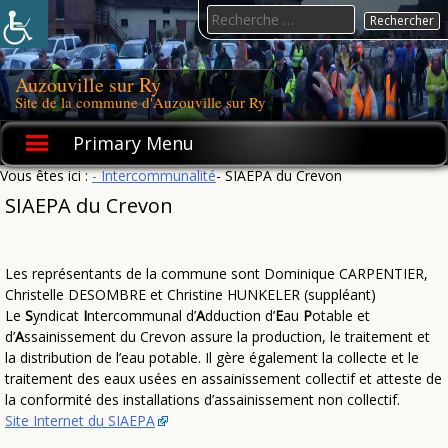
Skip
Search
to
for:
content
Auzouville sur Ry
Site de la commune d'Auzouville sur Ry
Primary Menu
Vous êtes ici :
- Intercommunalité
- SIAEPA du Crevon
SIAEPA du Crevon
Les représentants de la commune sont Dominique CARPENTIER,
Christelle DESOMBRE et Christine HUNKELER (suppléant)
Le
S
yndicat
I
ntercommunal d’
A
dduction d’
E
au
P
otable et
d’
A
ssainissement du Crevon assure la production, le traitement et
la distribution de l’eau potable. Il gère également la collecte et le
traitement des eaux usées en assainissement collectif et atteste de
la conformité des installations d’assainissement non collectif.
Site Internet du SIAEPA