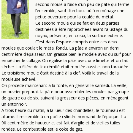
second moule à l’aide d’un peu de pâte qui ferme
l’ensemble, sauf d’un bout où l’on ménage une
petite ouverture pour la coulée du métal.
Ce second moule qui se fait en deux parties
destinées à être rapprochées avant l’ajustage du
noyau, présente, en creux, la surface externe.
C’est dans l’espace compris entre ces deux
moules que coulait le métal fondu. La pâte a environ un demi
centimètre d’épaisseur. On graisse bien le modèle avec du suif pour
empêcher le collage. On égalise la pâte avec une limette et on fait
sécher. La filière de l’extrémité était moulée aussi et non taraudée.
Le troisième moule était destiné à la clef. Voilà le travail de la
mouleuse achevé.
On procède maintenant à la fonte, en général le samedi. La veille,
un ouvrier préparait la pâte pour assembler les moules par groupe
de quatre ou de six, suivant la grosseur des pièces, en ménageant
un entonnoir.
A trois heure du matin, à la lueur des chandelles, le fourneau est
allumé. Il ressemble à un poêle cylindre normand de l’époque. Il a
90 centimètre de hauteur et est fait d’argile et de vieilles tuiles
rondes. Le combustible est le coke de gaz.