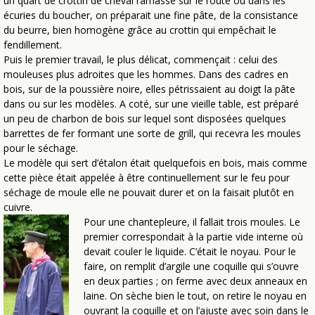
un quart de crottin de cheval ramassé sur le route ou dans les
écuries du boucher, on préparait une fine pâte, de la consistance
du beurre, bien homogène grâce au crottin qui empêchait le
fendillement.
Puis le premier travail, le plus délicat, commençait : celui des
mouleuses plus adroites que les hommes. Dans des cadres en
bois, sur de la poussière noire, elles pétrissaient au doigt la pâte
dans ou sur les modèles. A coté, sur une vieille table, est préparé
un peu de charbon de bois sur lequel sont disposées quelques
barrettes de fer formant une sorte de grill, qui recevra les moules
pour le séchage.
Le modèle qui sert d’étalon était quelquefois en bois, mais comme
cette pièce était appelée à être continuellement sur le feu pour
séchage de moule elle ne pouvait durer et on la faisait plutôt en
cuivre.
Pour une chantepleure, il fallait trois moules. Le
premier correspondait à la partie vide interne où
devait couler le liquide. C’était le noyau. Pour le
faire, on remplit d’argile une coquille qui s’ouvre
en deux parties ; on ferme avec deux anneaux en
laine. On sèche bien le tout, on retire le noyau en
ouvrant la coquille et on l’ajuste avec soin dans le