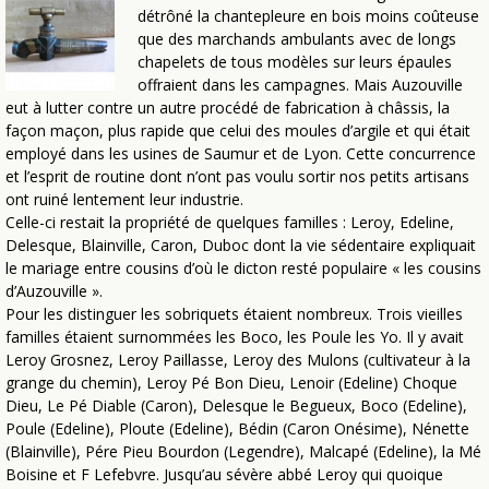
détrôné la chantepleure en bois moins coûteuse
que des marchands ambulants avec de longs
chapelets de tous modèles sur leurs épaules
offraient dans les campagnes. Mais Auzouville
eut à lutter contre un autre procédé de fabrication à châssis, la
façon maçon, plus rapide que celui des moules d’argile et qui était
employé dans les usines de Saumur et de Lyon. Cette concurrence
et l’esprit de routine dont n’ont pas voulu sortir nos petits artisans
ont ruiné lentement leur industrie.
Celle-ci restait la propriété de quelques familles : Leroy, Edeline,
Delesque, Blainville, Caron, Duboc dont la vie sédentaire expliquait
le mariage entre cousins d’où le dicton resté populaire « les cousins
d’Auzouville ».
Pour les distinguer les sobriquets étaient nombreux. Trois vieilles
familles étaient surnommées les Boco, les Poule les Yo. Il y avait
Leroy Grosnez, Leroy Paillasse, Leroy des Mulons (cultivateur à la
grange du chemin), Leroy Pé Bon Dieu, Lenoir (Edeline) Choque
Dieu, Le Pé Diable (Caron), Delesque le Begueux, Boco (Edeline),
Poule (Edeline), Ploute (Edeline), Bédin (Caron Onésime), Nénette
(Blainville), Pére Pieu Bourdon (Legendre), Malcapé (Edeline), la Mé
Boisine et F Lefebvre. Jusqu’au sévère abbé Leroy qui quoique