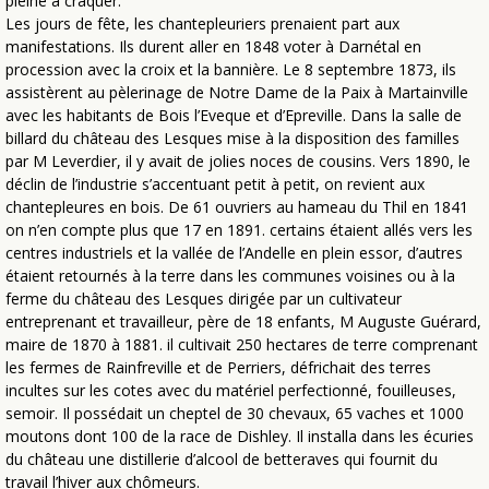
pleine à craquer.
Les jours de fête, les chantepleuriers prenaient part aux
manifestations. Ils durent aller en 1848 voter à Darnétal en
procession avec la croix et la bannière. Le 8 septembre 1873, ils
assistèrent au pèlerinage de Notre Dame de la Paix à Martainville
avec les habitants de Bois l’Eveque et d’Epreville. Dans la salle de
billard du château des Lesques mise à la disposition des familles
par M Leverdier, il y avait de jolies noces de cousins. Vers 1890, le
déclin de l’industrie s’accentuant petit à petit, on revient aux
chantepleures en bois. De 61 ouvriers au hameau du Thil en 1841
on n’en compte plus que 17 en 1891. certains étaient allés vers les
centres industriels et la vallée de l’Andelle en plein essor, d’autres
étaient retournés à la terre dans les communes voisines ou à la
ferme du château des Lesques dirigée par un cultivateur
entreprenant et travailleur, père de 18 enfants, M Auguste Guérard,
maire de 1870 à 1881. il cultivait 250 hectares de terre comprenant
les fermes de Rainfreville et de Perriers, défrichait des terres
incultes sur les cotes avec du matériel perfectionné, fouilleuses,
semoir. Il possédait un cheptel de 30 chevaux, 65 vaches et 1000
moutons dont 100 de la race de Dishley. Il installa dans les écuries
du château une distillerie d’alcool de betteraves qui fournit du
travail l’hiver aux chômeurs.