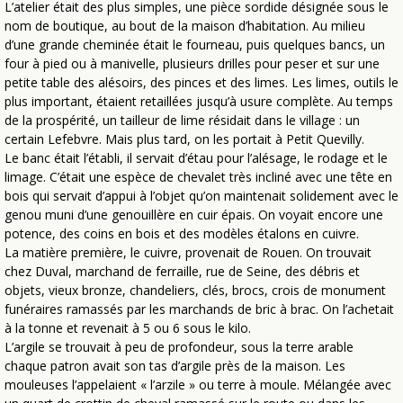
L’atelier était des plus simples, une pièce sordide désignée sous le
nom de boutique, au bout de la maison d’habitation. Au milieu
d’une grande cheminée était le fourneau, puis quelques bancs, un
four à pied ou à manivelle, plusieurs drilles pour peser et sur une
petite table des alésoirs, des pinces et des limes. Les limes, outils le
plus important, étaient retaillées jusqu’à usure complète. Au temps
de la prospérité, un tailleur de lime résidait dans le village : un
certain Lefebvre. Mais plus tard, on les portait à Petit Quevilly.
Le banc était l’établi, il servait d’étau pour l’alésage, le rodage et le
limage. C’était une espèce de chevalet très incliné avec une tête en
bois qui servait d’appui à l’objet qu’on maintenait solidement avec le
genou muni d’une genouillère en cuir épais. On voyait encore une
potence, des coins en bois et des modèles étalons en cuivre.
La matière première, le cuivre, provenait de Rouen. On trouvait
chez Duval, marchand de ferraille, rue de Seine, des débris et
objets, vieux bronze, chandeliers, clés, brocs, crois de monument
funéraires ramassés par les marchands de bric à brac. On l’achetait
à la tonne et revenait à 5 ou 6 sous le kilo.
L’argile se trouvait à peu de profondeur, sous la terre arable
chaque patron avait son tas d’argile près de la maison. Les
mouleuses l’appelaient « l’arzile » ou terre à moule. Mélangée avec