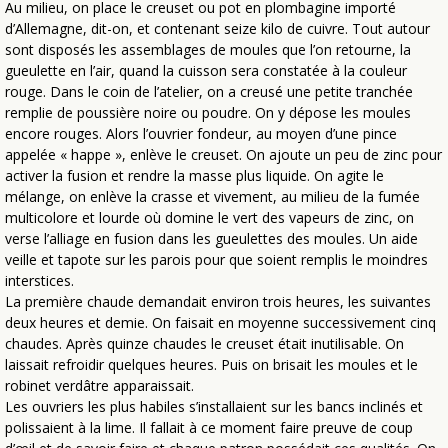
Au milieu, on place le creuset ou pot en plombagine importé
d’Allemagne, dit-on, et contenant seize kilo de cuivre. Tout autour
sont disposés les assemblages de moules que l’on retourne, la
gueulette en l’air, quand la cuisson sera constatée à la couleur
rouge. Dans le coin de l’atelier, on a creusé une petite tranchée
remplie de poussière noire ou poudre. On y dépose les moules
encore rouges. Alors l’ouvrier fondeur, au moyen d’une pince
appelée « happe », enlève le creuset. On ajoute un peu de zinc pour
activer la fusion et rendre la masse plus liquide. On agite le
mélange, on enlève la crasse et vivement, au milieu de la fumée
multicolore et lourde où domine le vert des vapeurs de zinc, on
verse l’alliage en fusion dans les gueulettes des moules. Un aide
veille et tapote sur les parois pour que soient remplis le moindres
interstices.
La première chaude demandait environ trois heures, les suivantes
deux heures et demie. On faisait en moyenne successivement cinq
chaudes. Après quinze chaudes le creuset était inutilisable. On
laissait refroidir quelques heures. Puis on brisait les moules et le
robinet verdâtre apparaissait.
Les ouvriers les plus habiles s’installaient sur les bancs inclinés et
polissaient à la lime. Il fallait à ce moment faire preuve de coup