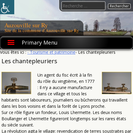
Skip
Search
to
for:
content
Auzouville sur Ry
Site de la commune d'Auzouville sur Ry
Primary Menu
Vous êtes ici :
- Tourisme et patrimoine
- Les chantepleuriers
Les chantepleuriers
Un agent du fisc écrit à la fin
du rôle du vingtième, en 1777
: Il n’y a aucune manufacture
dans ce village et tous les
habitants sont laboureurs, journaliers ou bûcherons qui travaillent
dans les bois voisins et dans la forêt de Lyons proche.
Sur ce rôle figure un fondeur, Louis Lhermette. Les deux noms
Boullanger et Lhermette figureront longtemps sur les rares états
du siècle suivant.
La révolution agita le village: revendication de terres soustraites par