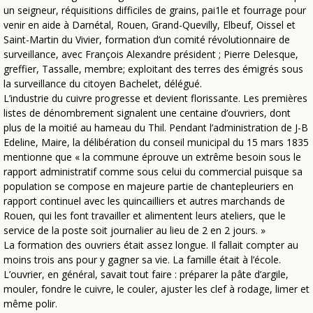
un seigneur, réquisitions difficiles de grains, pai1le et fourrage pour
venir en aide à Darnétal, Rouen, Grand-Quevilly, Elbeuf, Oissel et
Saint-Martin du Vivier, formation d’un comité révolutionnaire de
surveillance, avec François Alexandre président ; Pierre Delesque,
greffier, Tassalle, membre; exploitant des terres des émigrés sous
la surveillance du citoyen Bachelet, délégué.
L’industrie du cuivre progresse et devient florissante. Les premières
listes de dénombrement signalent une centaine d’ouvriers, dont
plus de la moitié au hameau du Thil. Pendant l’administration de J-B
Edeline, Maire, la délibération du conseil municipal du 15 mars 1835
mentionne que « la commune éprouve un extrême besoin sous le
rapport administratif comme sous celui du commercial puisque sa
population se compose en majeure partie de chantepleuriers en
rapport continuel avec les quincailliers et autres marchands de
Rouen, qui les font travailler et alimentent leurs ateliers, que le
service de la poste soit journalier au lieu de 2 en 2 jours. »
La formation des ouvriers était assez longue. Il fallait compter au
moins trois ans pour y gagner sa vie. La famille était à l’école.
L’ouvrier, en général, savait tout faire : préparer la pâte d’argile,
mouler, fondre le cuivre, le couler, ajuster les clef à rodage, limer et
même polir.