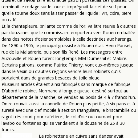
d’œil et de savoir faire et chaque patron possédait ces qualités. On
terminait le rodage sur le tour et imprégnait la clef de suif pour
qu’elle tourne doux sans laisser passer de liquide : vin, cidre, bière
ou café.
Et la chantepleure, brillante comme de l’or, va être réunie à d’autres
par douzaines que le commissaire emportera vers Rouen emballée
dans des hottes d’osier semblables à celle destinées aux harengs.
De 1890 à 1905, le principal grossiste à Rouen était Henri Pariset,
rue de la Maladrerie, puis son fils René. Les messagers entre
Auzouville et Rouen furent longtemps MM Dumesnil et Mabire.
Certains patrons, comme Patrice Thierry, vont eux-mêmes jusque
dans le Vexin ou d’autres régions vendre leurs robinets qu’ils
portaient dans de grandes besaces de toile bleue.
Plusieurs articles étaient ainsi fabriqués sans marque de fabrique.
D’abord le robinet Normand à longue queue, destiné surtout au
département de la Manche, se vendait au poids de 4 à 7 francs l’un.
On retrouvait aussi la cannelle de Rouen plus petite, à six pans et à
sureté avec une clef mobile à section triangulaire, le briscambille ou
ragot très court pour cafetière , le col d’oie ou tournant pour
lavabo ou fontaines qui se vendaient à la douzaine de 25 à 30
francs.
La robinetterie en cuivre sans danger avait