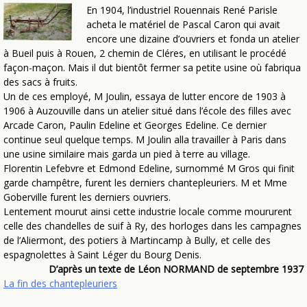
En 1904, l’industriel Rouennais René Parisle
acheta le matériel de Pascal Caron qui avait
encore une dizaine d’ouvriers et fonda un atelier
à Bueil puis à Rouen, 2 chemin de Cléres, en utilisant le procédé
façon-maçon. Mais il dut bientôt fermer sa petite usine où fabriqua
des sacs à fruits.
Un de ces employé, M Joulin, essaya de lutter encore de 1903 à
1906 à Auzouville dans un atelier situé dans l’école des filles avec
Arcade Caron, Paulin Edeline et Georges Edeline. Ce dernier
continue seul quelque temps. M Joulin alla travailler à Paris dans
une usine similaire mais garda un pied à terre au village.
Florentin Lefebvre et Edmond Edeline, surnommé M Gros qui finit
garde champêtre, furent les derniers chantepleuriers. M et Mme
Goberville furent les derniers ouvriers.
Lentement mourut ainsi cette industrie locale comme moururent
celle des chandelles de suif à Ry, des horloges dans les campagnes
de l’Aliermont, des potiers à Martincamp à Bully, et celle des
espagnolettes à Saint Léger du Bourg Denis.
D’après un texte de Léon NORMAND de septembre 1937
La fin des chantepleuriers