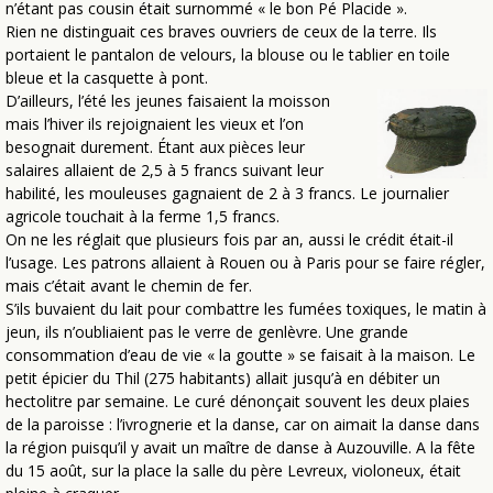
n’étant pas cousin était surnommé « le bon Pé Placide ».
Rien ne distinguait ces braves ouvriers de ceux de la terre. Ils
portaient le pantalon de velours, la blouse ou le tablier en toile
bleue et la casquette à pont.
D’ailleurs, l’été les jeunes faisaient la moisson
mais l’hiver ils rejoignaient les vieux et l’on
besognait durement. Étant aux pièces leur
salaires allaient de 2,5 à 5 francs suivant leur
habilité, les mouleuses gagnaient de 2 à 3 francs. Le journalier
agricole touchait à la ferme 1,5 francs.
On ne les réglait que plusieurs fois par an, aussi le crédit était-il
l’usage. Les patrons allaient à Rouen ou à Paris pour se faire régler,
mais c’était avant le chemin de fer.
S’ils buvaient du lait pour combattre les fumées toxiques, le matin à
jeun, ils n’oubliaient pas le verre de genlèvre. Une grande
consommation d’eau de vie « la goutte » se faisait à la maison. Le
petit épicier du Thil (275 habitants) allait jusqu’à en débiter un
hectolitre par semaine. Le curé dénonçait souvent les deux plaies
de la paroisse : l’ivrognerie et la danse, car on aimait la danse dans
la région puisqu’il y avait un maître de danse à Auzouville. A la fête
du 15 août, sur la place la salle du père Levreux, violoneux, était