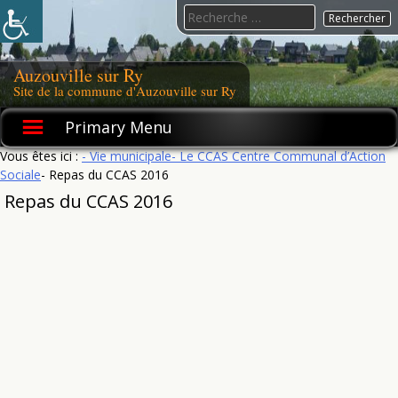
Skip
Search
to
for:
content
Auzouville sur Ry
Site de la commune d'Auzouville sur Ry
Primary Menu
Vous êtes ici :
- Vie municipale
- Le CCAS Centre Communal d’Action
Sociale
- Repas du CCAS 2016
Repas du CCAS 2016