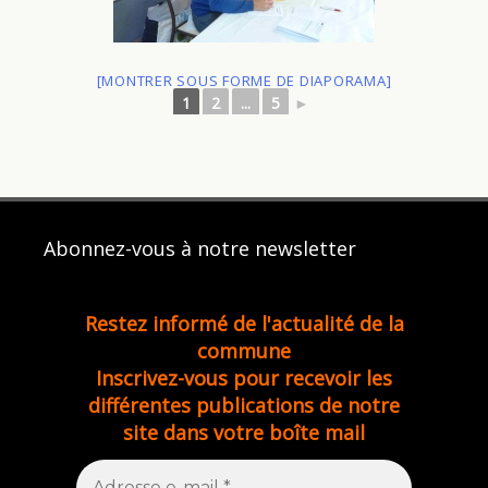
[MONTRER SOUS FORME DE DIAPORAMA]
1
2
...
5
►
Abonnez-vous à notre newsletter
Restez informé de l'actualité de la
commune
Inscrivez-vous pour recevoir les
différentes publications de notre
site dans votre boîte mail