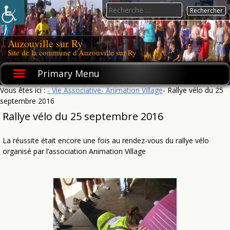
Skip
Search
to
for:
content
Auzouville sur Ry
Site de la commune d'Auzouville sur Ry
Primary Menu
Vous êtes ici :
- Vie Associative
- Animation Village
- Rallye vélo du 25
septembre 2016
Rallye vélo du 25 septembre 2016
La réussite était encore une fois au rendez-vous du rallye vélo
organisé par l’association Animation Village