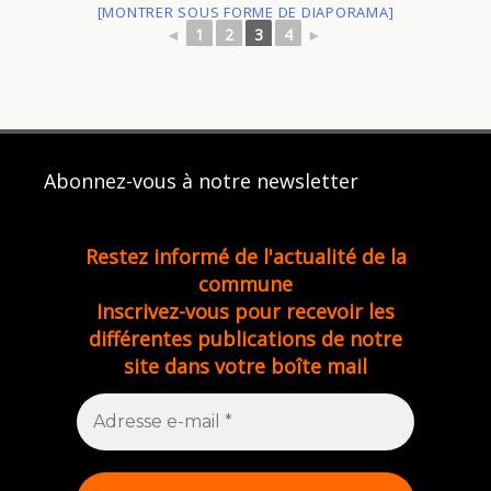
[MONTRER SOUS FORME DE DIAPORAMA]
◄
1
2
3
4
►
Abonnez-vous à notre newsletter
Restez informé de l'actualité de la
commune
Inscrivez-vous pour recevoir les
différentes publications de notre
site dans votre boîte mail