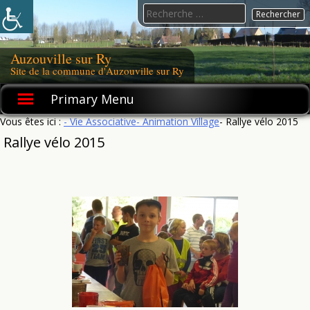
Skip
Search
to
for:
content
Auzouville sur Ry
Site de la commune d'Auzouville sur Ry
Primary Menu
Vous êtes ici :
- Vie Associative
- Animation Village
- Rallye vélo 2015
Rallye vélo 2015