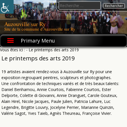
Skip
Search
to
for:
content
Auzouville sur Ry
Site de la commune d'Auzouville sur Ry
Primary Menu
Vous êtes ici :
- Le printemps des arts 2019
Le printemps des arts 2019
19 artistes avaient rendez-vous à Auzouville sur Ry pour une
exposition regroupant peintres, sculpteurs et photographes.
Une confrontation de techniques variés et de très beaux talents:
Daniel Benhamou, Annie Courtois, Fabienne Courtois, Ester
Delporte, Colette di Giovanni, Annie Dranguet, Carole Gouteux,
Alain Hirel, Nicole Jacques, Paule Julien, Patricia Lahure, Luc
Legendre, Brigitte Louvry, Jocelyne Perrier, Marianne Quinzin,
Valérie Sagot, Yves Taieb, Agnès Theureau, Françoise Vivier.