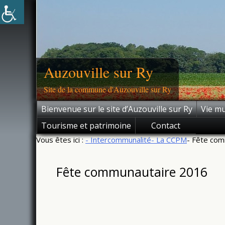
Skip
to
content
Auzouville sur Ry
Site de la commune d'Auzouville sur Ry
Bienvenue sur le site d’Auzouville sur Ry
Vie mu
Tourisme et patrimoine
Contact
Vous êtes ici :
- Intercommunalité
- La CCPM
- Fête co
Fête communautaire 2016