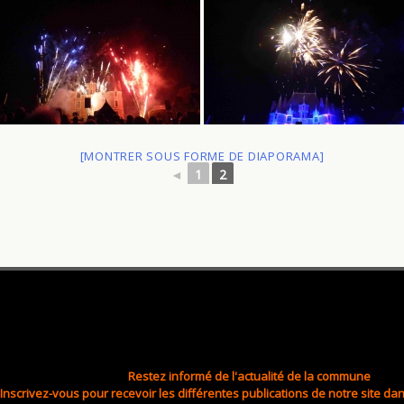
[MONTRER SOUS FORME DE DIAPORAMA]
◄
1
2
Restez informé de l'actualité de la commune
Inscrivez-vous pour recevoir les différentes publications de notre site dan