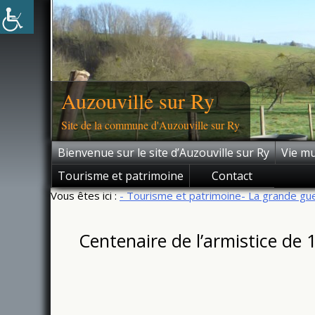
Skip
to
content
Auzouville sur Ry
Site de la commune d'Auzouville sur Ry
Bienvenue sur le site d’Auzouville sur Ry
Vie mu
Tourisme et patrimoine
Contact
Vous êtes ici :
- Tourisme et patrimoine
- La grande gu
Centenaire de l’armistice de 