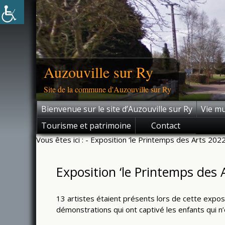
Skip
to
content
Auzouville sur Ry
Site de la commune d'Auzouville sur Ry
Bienvenue sur le site d’Auzouville sur Ry
Vie mu
Tourisme et patrimoine
Contact
Vous êtes ici :
- Exposition ‘le Printemps des Arts 2022
Exposition ‘le Printemps des 
13 artistes étaient présents lors de cette expos
démonstrations qui ont captivé les enfants qui n